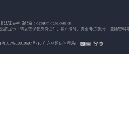
非法证券举报邮箱：dgzqts@dgzq.com.cn
温磬提示：请妥善保管身份证件、客户编号、资金/股东账号、登陆密码
[粤ICP备10010697号-10 广东省通信管理局]